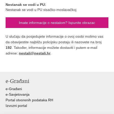
Nestanak se vodi u PU:
Nestanak se vodi u PU sisačko-moslavačkoj
Imate informacije o nestalom? Ispunite obrazac
U slučaju da posjedujete informacije o ovoj osobi molimo vas
da obavijestite najbližu policijsku postaju ili nazovete na broj
192
. Također, informacije možete dostaviti i putem e-mail
adrese:
nestali@nestali.hr
.
e-Građani
e-Građani
e-Savjetovanja
Portal otvorenih podataka RH
Izvozni portal