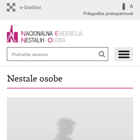
Preskoči
A
A
na
Prilagodba pristupačnosti
glavni
sadržaj
Nestale osobe