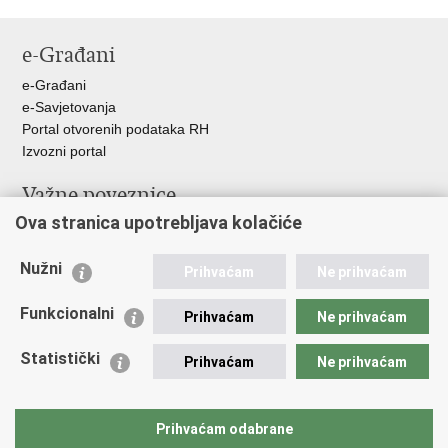
e-Građani
e-Građani
e-Savjetovanja
Portal otvorenih podataka RH
Izvozni portal
Važne poveznice
Ova stranica upotrebljava kolačiće
Ministarstvo unutarnjih poslova RH
Ravnateljstvo policije
Nužni
Nestale osobe u Domovinskom ratu (Ministarstvo hrvatskih
Prihvaćam
Ne prihvaćam
branitelja)
Funkcionalni
Ministarstvo znanosti i obrazovanja
Prihvaćam
Ne prihvaćam
Statistički
Prihvaćam
Ne prihvaćam
Prihvaćam odabrane