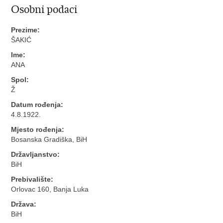
Osobni podaci
Prezime:
ŠAKIĆ
Ime:
ANA
Spol:
Ž
Datum rođenja:
4.8.1922.
Mjesto rođenja:
Bosanska Gradiška, BiH
Državljanstvo:
BiH
Prebivalište:
Orlovac 160, Banja Luka
Država:
BiH