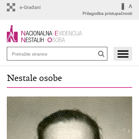
Preskoči
A
A
na
Prilagodba pristupačnosti
glavni
sadržaj
Nestale osobe