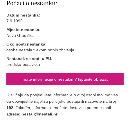
Podaci o nestanku:
Datum nestanka:
7.9.1995.
Mjesto nestanka:
Nova Gradiška
Okolnosti nestanka:
osoba nestala tijekom ratnih zbivanja
Nestanak se vodi u PU:
brodsko-posavska
Imate informacije o nestalom? Ispunite obrazac
U slučaju da posjedujete informacije o ovoj osobi molimo vas
da obavijestite najbližu policijsku postaju ili nazovete na broj
192
. Također, informacije možete dostaviti i putem e-mail
adrese:
nestali@nestali.hr
.