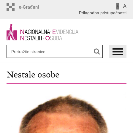
Preskoči
A
A
na
Prilagodba pristupačnosti
glavni
sadržaj
Nestale osobe