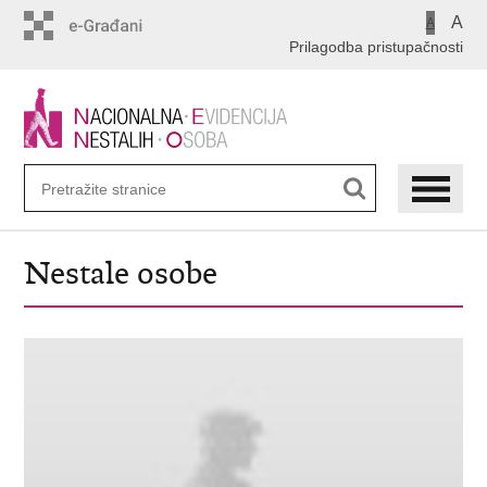
Preskoči
A
A
na
Prilagodba pristupačnosti
glavni
sadržaj
Nestale osobe