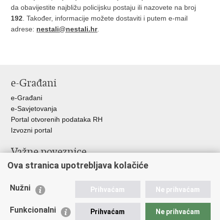
da obavijestite najbližu policijsku postaju ili nazovete na broj
192
. Također, informacije možete dostaviti i putem e-mail
adrese:
nestali@nestali.hr
.
e-Građani
e-Građani
e-Savjetovanja
Portal otvorenih podataka RH
Izvozni portal
Važne poveznice
Ova stranica upotrebljava kolačiće
Ministarstvo unutarnjih poslova RH
Ravnateljstvo policije
Nužni
Nestale osobe u Domovinskom ratu (Ministarstvo hrvatskih
Prihvaćam
Ne prihvaćam
branitelja)
Funkcionalni
Ministarstvo znanosti i obrazovanja
Prihvaćam
Ne prihvaćam