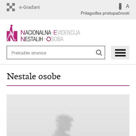
Preskoči
A
A
na
Prilagodba pristupačnosti
glavni
sadržaj
Nestale osobe