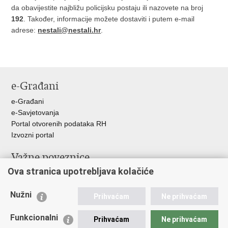
da obavijestite najbližu policijsku postaju ili nazovete na broj
192
. Također, informacije možete dostaviti i putem e-mail
adrese:
nestali@nestali.hr
.
e-Građani
e-Građani
e-Savjetovanja
Portal otvorenih podataka RH
Izvozni portal
Važne poveznice
Ova stranica upotrebljava kolačiće
Ministarstvo unutarnjih poslova RH
Ravnateljstvo policije
Nužni
Nestale osobe u Domovinskom ratu (Ministarstvo hrvatskih
Prihvaćam
Ne prihvaćam
branitelja)
Funkcionalni
Ministarstvo znanosti i obrazovanja
Prihvaćam
Ne prihvaćam