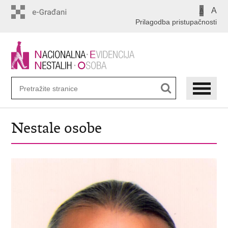
Preskoči
A
A
na
Prilagodba pristupačnosti
glavni
sadržaj
Nestale osobe