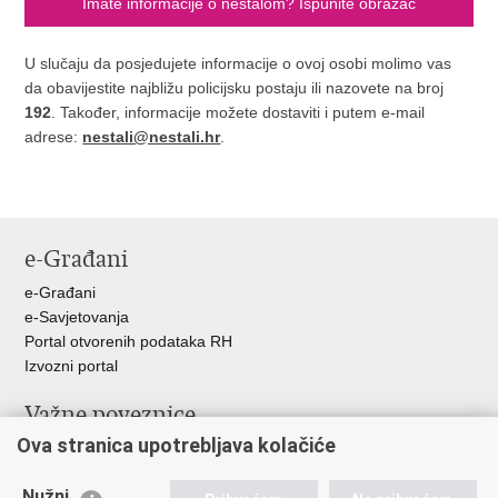
Imate informacije o nestalom? Ispunite obrazac
U slučaju da posjedujete informacije o ovoj osobi molimo vas
da obavijestite najbližu policijsku postaju ili nazovete na broj
192
. Također, informacije možete dostaviti i putem e-mail
adrese:
nestali@nestali.hr
.
e-Građani
e-Građani
e-Savjetovanja
Portal otvorenih podataka RH
Izvozni portal
Važne poveznice
Ova stranica upotrebljava kolačiće
Ministarstvo unutarnjih poslova RH
Ravnateljstvo policije
Nužni
Nestale osobe u Domovinskom ratu (Ministarstvo hrvatskih