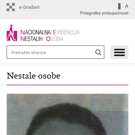
Preskoči
A
A
na
Prilagodba pristupačnosti
glavni
sadržaj
Nestale osobe