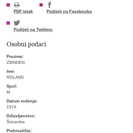
PDF letak
Podijeli na Facebooku
Podijeli na Twitteru
Osobni podaci
Prezime:
ZBINDEN
Ime:
ROLAND
Spol:
M
Datum rođenja:
1974.
Državljanstvo:
Švicarska
Prebivalište: