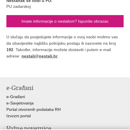
Nestanak se vodi u PU:
PU zadarskoj
Imate informacije o nestalom? Ispunite obrazac
U slučaju da posjedujete informacije o ovoj osobi molimo vas
da obavijestite najbližu policijsku postaju ili nazovete na broj
192
. Također, informacije možete dostaviti i putem e-mail
adrese:
nestali@nestali.hr
.
e-Građani
e-Građani
e-Savjetovanja
Portal otvorenih podataka RH
Izvozni portal
Važne poveznice