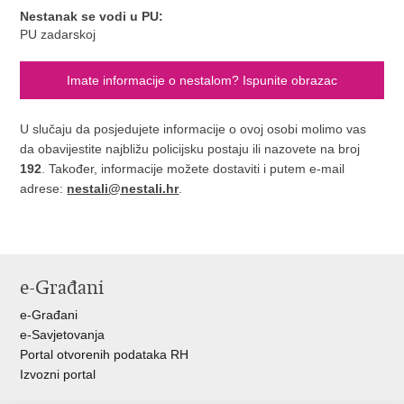
Nestanak se vodi u PU:
PU zadarskoj
Imate informacije o nestalom? Ispunite obrazac
U slučaju da posjedujete informacije o ovoj osobi molimo vas
da obavijestite najbližu policijsku postaju ili nazovete na broj
192
. Također, informacije možete dostaviti i putem e-mail
adrese:
nestali@nestali.hr
.
e-Građani
e-Građani
e-Savjetovanja
Portal otvorenih podataka RH
Izvozni portal