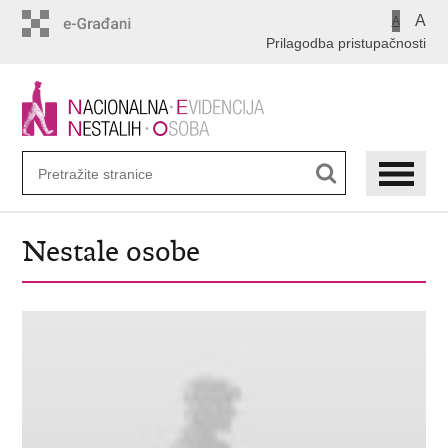
Preskoči
A
A
na
Prilagodba pristupačnosti
glavni
sadržaj
Nestale osobe