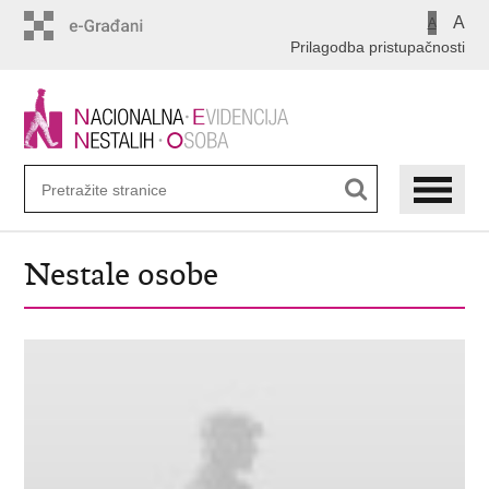
Preskoči
A
A
na
Prilagodba pristupačnosti
glavni
sadržaj
Nestale osobe