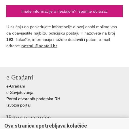
Imate informacije o nestalom? Ispunite obrazac
U slučaju da posjedujete informacije o ovoj osobi molimo vas
da obavijestite najbližu policijsku postaju ili nazovete na broj
192
. Također, informacije možete dostaviti i putem e-mail
adrese:
nestali@nestali.hr
.
e-Građani
e-Građani
e-Savjetovanja
Portal otvorenih podataka RH
Izvozni portal
Važne poveznice
Ova stranica upotrebljava kolačiće
Ministarstvo unutarnjih poslova RH