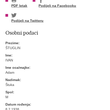
PDF letak
Podijeli na Facebooku
Podijeli na Twitteru
Osobni podaci
Prezime:
ŠTUGLIN
Ime:
IVAN
Ime oca/majke:
Adam
Nadimak:
Štuka
Spol:
M
Datum rođenja:
8.2.1938.