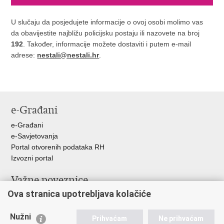
U slučaju da posjedujete informacije o ovoj osobi molimo vas
da obavijestite najbližu policijsku postaju ili nazovete na broj
192
. Također, informacije možete dostaviti i putem e-mail
adrese:
nestali@nestali.hr
.
e-Građani
e-Građani
e-Savjetovanja
Portal otvorenih podataka RH
Izvozni portal
Važne poveznice
Ova stranica upotrebljava kolačiće
Ministarstvo unutarnjih poslova RH
Ravnateljstvo policije
Nužni
Nestale osobe u Domovinskom ratu (Ministarstvo hrvatskih
Prihvaćam
Ne prihvaćam