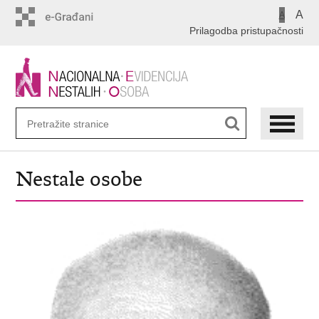
Preskoči
A
A
na
Prilagodba pristupačnosti
glavni
sadržaj
Nestale osobe