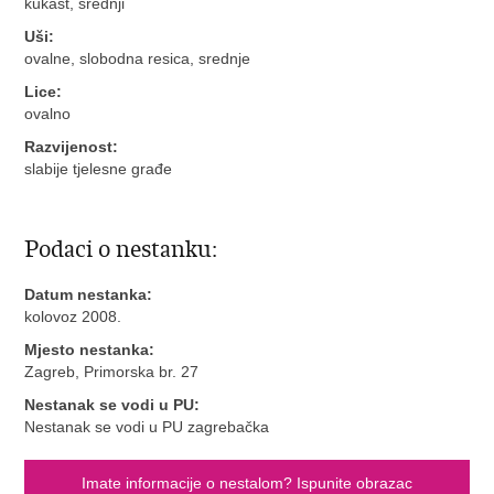
kukast, srednji
Uši:
ovalne, slobodna resica, srednje
Lice:
ovalno
Razvijenost:
slabije tjelesne građe
Podaci o nestanku:
Datum nestanka:
kolovoz 2008.
Mjesto nestanka:
Zagreb, Primorska br. 27
Nestanak se vodi u PU:
Nestanak se vodi u PU zagrebačka
Imate informacije o nestalom? Ispunite obrazac