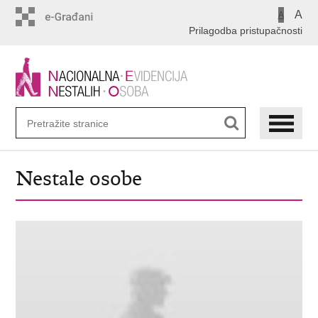
Preskoči
A
A
na
Prilagodba pristupačnosti
glavni
sadržaj
Nestale osobe