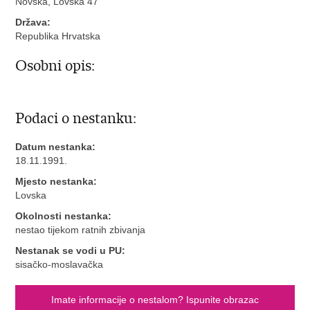
Novska, Lovska 47
Država:
Republika Hrvatska
Osobni opis:
Podaci o nestanku:
Datum nestanka:
18.11.1991.
Mjesto nestanka:
Lovska
Okolnosti nestanka:
nestao tijekom ratnih zbivanja
Nestanak se vodi u PU:
sisačko-moslavačka
Imate informacije o nestalom? Ispunite obrazac