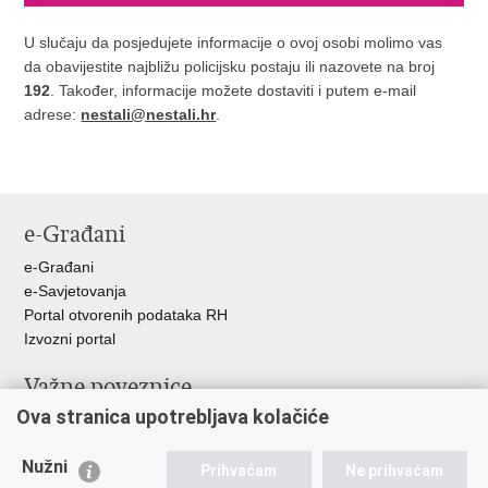
U slučaju da posjedujete informacije o ovoj osobi molimo vas
da obavijestite najbližu policijsku postaju ili nazovete na broj
192
. Također, informacije možete dostaviti i putem e-mail
adrese:
nestali@nestali.hr
.
e-Građani
e-Građani
e-Savjetovanja
Portal otvorenih podataka RH
Izvozni portal
Važne poveznice
Ova stranica upotrebljava kolačiće
Ministarstvo unutarnjih poslova RH
Ravnateljstvo policije
Nužni
Nestale osobe u Domovinskom ratu (Ministarstvo hrvatskih
Prihvaćam
Ne prihvaćam