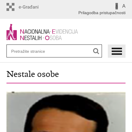
Preskoči
A
A
na
Prilagodba pristupačnosti
glavni
sadržaj
Nestale osobe