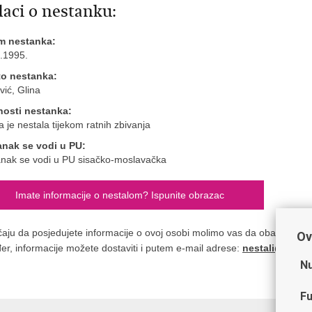
aci o nestanku:
m nestanka:
.1995.
to nestanka:
vić, Glina
nosti nestanka:
 je nestala tijekom ratnih zbivanja
anak se vodi u PU:
nak se vodi u PU sisačko-moslavačka
Imate informacije o nestalom? Ispunite obrazac
čaju da posjedujete informacije o ovoj osobi molimo vas da obavijestite n
Ov
er, informacije možete dostaviti i putem e-mail adrese:
nestali@nestal
Nu
Fu