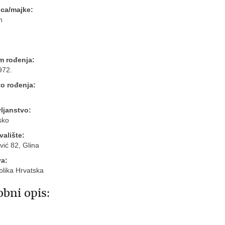
oca/majke:
n
m rođenja:
972.
o rođenja:
ljanstvo:
sko
valište:
vić 82, Glina
va:
lika Hrvatska
bni opis: