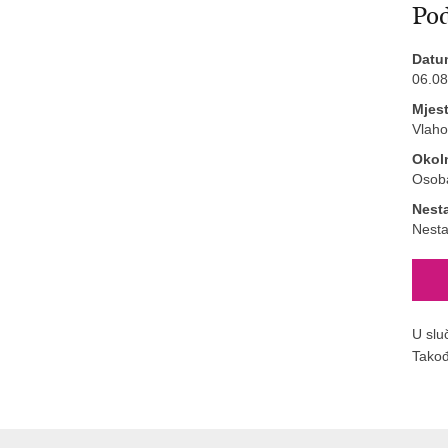
Pod
Datu
06.08
Mjes
Vlaho
Okol
Osoba
Nest
Nesta
U slu
Takođ