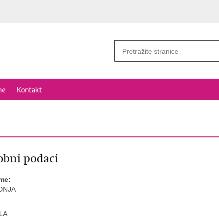
me
Kontakt
bni podaci
ime:
ONJA
LA