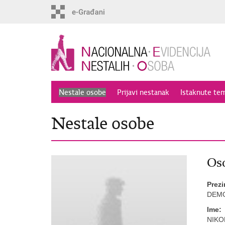
Preskoči
na
glavni
sadržaj
Nestale osobe
Prijavi nestanak
Istaknute te
Nestale osobe
Oso
Prez
DEM
Ime:
NIKO