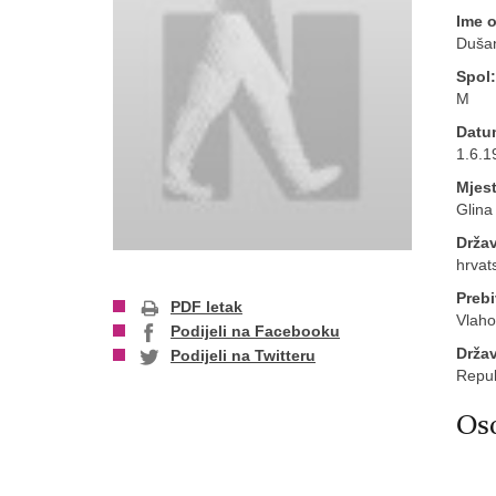
Ime 
Duša
Spol:
M
Datu
1.6.1
Mjest
Glina
Držav
hrvat
Prebi
PDF letak
Vlaho
Podijeli na Facebooku
Drža
Podijeli na Twitteru
Repub
Oso