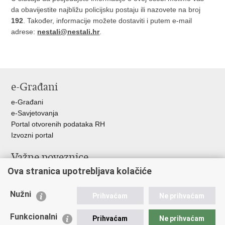
da obavijestite najbližu policijsku postaju ili nazovete na broj
192
. Također, informacije možete dostaviti i putem e-mail
adrese:
nestali@nestali.hr
.
e-Građani
e-Građani
e-Savjetovanja
Portal otvorenih podataka RH
Izvozni portal
Važne poveznice
Ova stranica upotrebljava kolačiće
Ministarstvo unutarnjih poslova RH
Ravnateljstvo policije
Nužni
Nestale osobe u Domovinskom ratu (Ministarstvo hrvatskih
Prihvaćam
Ne prihvaćam
branitelja)
Funkcionalni
Ministarstvo znanosti i obrazovanja
Prihvaćam
Ne prihvaćam