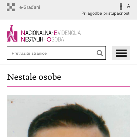
Preskoči
A
A
na
Prilagodba pristupačnosti
glavni
sadržaj
Nestale osobe