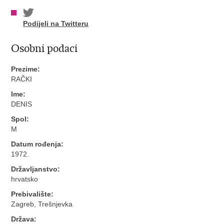
Podijeli na Twitteru
Osobni podaci
Prezime:
RAČKI
Ime:
DENIS
Spol:
M
Datum rođenja:
1972.
Državljanstvo:
hrvatsko
Prebivalište:
Zagreb, Trešnjevka
Država: