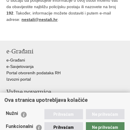
U slučaju da posjedujete informacije o ovoj osobi molimo vas
da obavijestite najbližu policijsku postaju ili nazovete na broj
192
. Također, informacije možete dostaviti i putem e-mail
adrese:
nestali@nestali.hr
.
e-Građani
e-Građani
e-Savjetovanja
Portal otvorenih podataka RH
Izvozni portal
Važne poveznice
Ova stranica upotrebljava kolačiće
Ministarstvo unutarnjih poslova RH
Ravnateljstvo policije
Nužni
Nestale osobe u Domovinskom ratu (Ministarstvo hrvatskih
Prihvaćam
Ne prihvaćam
branitelja)
Funkcionalni
Ministarstvo znanosti i obrazovanja
Prihvaćam
Ne prihvaćam