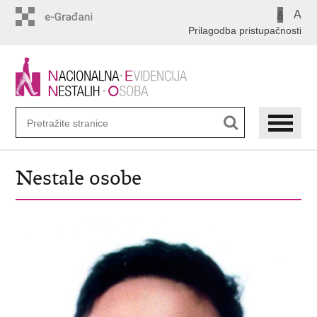
Preskoči
A
A
na
Prilagodba pristupačnosti
glavni
sadržaj
Nestale osobe