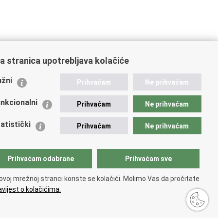
ajbližu policijsku postaju ili nazovete na broj
192
.
a stranica upotrebljava kolačiće
i.hr
.
žni
Prihvaćam
Ne prihvaćam
nkcionalni
Prihvaćam
Ne prihvaćam
atistički
Prihvaćam
Ne prihvaćam
Prihvaćam odabrane
Prihvaćam sve
ovoj mrežnoj stranci koriste se kolačići. Molimo Vas da pročitate
vijest o kolačićima.