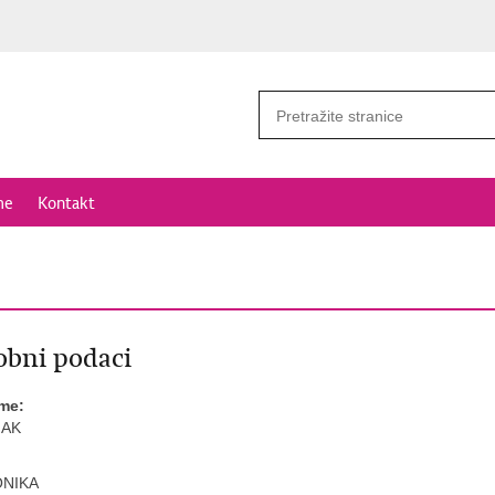
me
Kontakt
bni podaci
ime:
JAK
NIKA