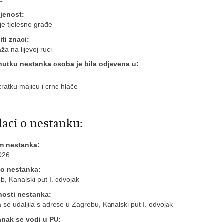
jenost:
je tjelesne građe
ti znaci:
ža na lijevoj ruci
nutku nestanka osoba je bila odjevena u:
kratku majicu i crne hlače
aci o nestanku:
m nestanka:
026.
to nestanka:
b, Kanalski put I. odvojak
nosti nestanka:
 se udaljila s adrese u Zagrebu, Kanalski put I. odvojak
anak se vodi u PU: