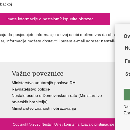
bačkoj
Imate informacije o nestalom? Ispunite obrazac
čaju da posjedujete informacije o ovoj osobi molimo vas da obavijestite n
Ov
er, informacije možete dostaviti i putem e-mail adrese:
nestali@nestal
Nu
Fu
Važne poveznice
St
Ministarstvo unutarnjih poslova RH
Ravnateljstvo policije
Nestale osobe u Domovinskom ratu (Ministarstvo
hrvatskih branitelja)
Na 
Ministarstvo znanosti i obrazovanja
Oba
Copyright © 2026 Nestali.
Uvjeti korištenja
.
Izjava o pristupačnosti
.