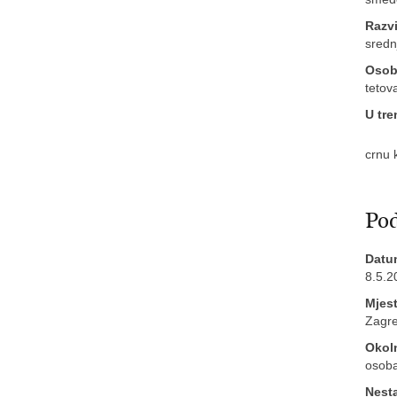
Razvi
sredn
Osobi
tetova
U tre
crnu 
Pod
Datu
8.5.2
Mjes
Zagre
Okol
osoba
Nest