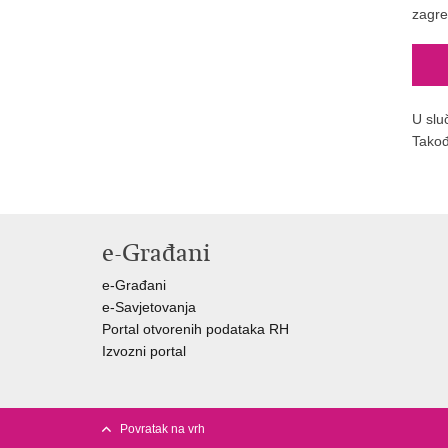
zagre
U slu
Takođ
e-Građani
e-Građani
e-Savjetovanja
Portal otvorenih podataka RH
Izvozni portal
Povratak na vrh