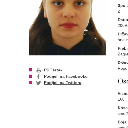
Spol:
Ž
Datu
2009.
Držav
hrvat
Prebi
Zagr
Drža
Repub
PDF letak
Podijeli na Facebooku
Oso
Podijeli na Twitteru
Visin
160
Kosa
smeđ
Boja 
smeđ