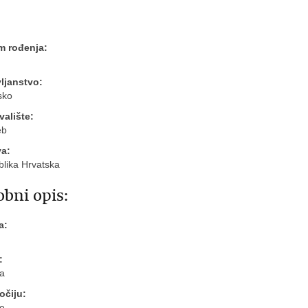
m rođenja:
ljanstvo:
sko
valište:
eb
va:
lika Hrvatska
bni opis:
a:
:
a
očiju:
e