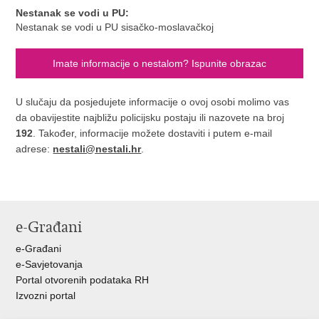
Nestanak se vodi u PU:
Nestanak se vodi u PU sisačko-moslavačkoj
Imate informacije o nestalom? Ispunite obrazac
U slučaju da posjedujete informacije o ovoj osobi molimo vas
da obavijestite najbližu policijsku postaju ili nazovete na broj
192
. Također, informacije možete dostaviti i putem e-mail
adrese:
nestali@nestali.hr
.
e-Građani
e-Građani
e-Savjetovanja
Portal otvorenih podataka RH
Izvozni portal