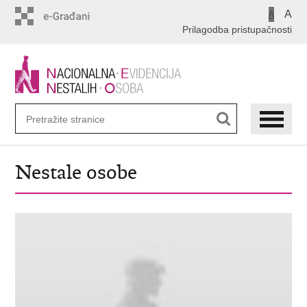
Preskoči
A
A
na
Prilagodba pristupačnosti
glavni
sadržaj
Nestale osobe