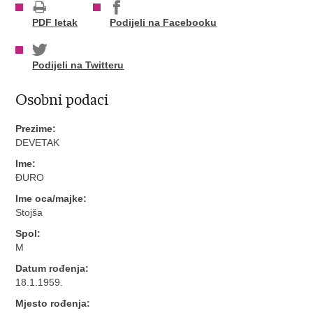
PDF letak
Podijeli na Facebooku
Podijeli na Twitteru
Osobni podaci
Prezime:
DEVETAK
Ime:
ĐURO
Ime oca/majke:
Stojša
Spol:
M
Datum rođenja:
18.1.1959.
Mjesto rođenja: