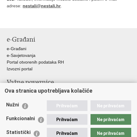
adrese:
nestali@nestali.hr
.
e-Građani
e-Građani
e-Savjetovanja
Portal otvorenih podataka RH
Izvozni portal
Važne poveznice
Ova stranica upotrebljava kolačiće
Ministarstvo unutarnjih poslova RH
Ravnateljstvo policije
Nužni
Nestale osobe u Domovinskom ratu (Ministarstvo hrvatskih
Prihvaćam
Ne prihvaćam
branitelja)
Funkcionalni
Ministarstvo znanosti i obrazovanja
Prihvaćam
Ne prihvaćam
Statistički
Prihvaćam
Ne prihvaćam