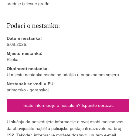
srednje tjelesne građe
Podaci o nestanku:
Datum nestanka:
6.08.2026.
Mjesto nestanka:
Rijeka
Okolnosti nestanka:
U mjestu nestanka osoba se udaljila u nepoznatom smjeru
Nestanak se vodi u PU:
primorsko - goranskoj
Imate informacije o nestalom? Ispunite obrazac
U slučaju da posjedujete informacije o ovoj osobi molimo vas
da obavijestite najbližu policijsku postaju ili nazovete na broj
192
. Također, informacije možete dostaviti i putem e-mail