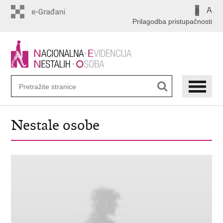
Preskoči
A
A
na
Prilagodba pristupačnosti
glavni
sadržaj
Nestale osobe