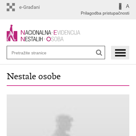
Preskoči
A
A
na
Prilagodba pristupačnosti
glavni
sadržaj
Nestale osobe