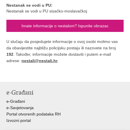
Nestanak se vodi u PU:
Nestanak se vodi u PU sisačko-moslavačkoj
Imate informacije o nestalom? Ispunite obrazac
U slučaju da posjedujete informacije o ovoj osobi molimo vas
da obavijestite najbližu policijsku postaju ili nazovete na broj
192
. Također, informacije možete dostaviti i putem e-mail
adrese:
nestali@nestali.hr
.
e-Građani
e-Građani
e-Savjetovanja
Portal otvorenih podataka RH
Izvozni portal