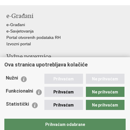
e-Građani
e-Građani
e-Savjetovanja
Portal otvorenih podataka RH
Izvozni portal
Važne poveznice
Ova stranica upotrebljava kolačiće
Ministarstvo unutarnjih poslova RH
Ravnateljstvo policije
Nužni
Nestale osobe u Domovinskom ratu (Ministarstvo hrvatskih
Prihvaćam
Ne prihvaćam
branitelja)
Funkcionalni
Ministarstvo znanosti i obrazovanja
Prihvaćam
Ne prihvaćam
Statistički
Prihvaćam
Ne prihvaćam
Prihvaćam odabrane