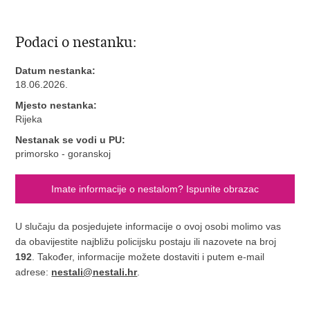
Podaci o nestanku:
Datum nestanka:
18.06.2026.
Mjesto nestanka:
Rijeka
Nestanak se vodi u PU:
primorsko - goranskoj
Imate informacije o nestalom? Ispunite obrazac
U slučaju da posjedujete informacije o ovoj osobi molimo vas
da obavijestite najbližu policijsku postaju ili nazovete na broj
192
. Također, informacije možete dostaviti i putem e-mail
adrese:
nestali@nestali.hr
.