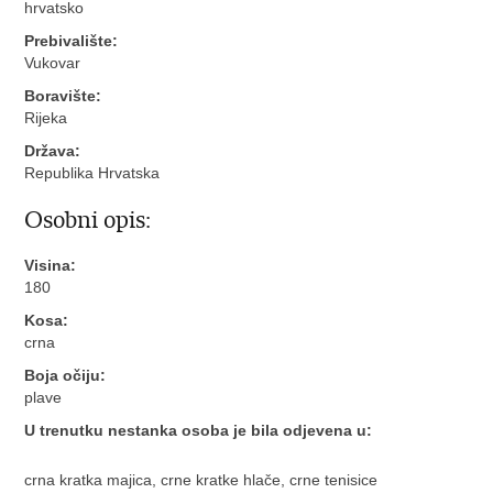
hrvatsko
Prebivalište:
Vukovar
Boravište:
Rijeka
Država:
Republika Hrvatska
Osobni opis:
Visina:
180
Kosa:
crna
Boja očiju:
plave
U trenutku nestanka osoba je bila odjevena u:
crna kratka majica, crne kratke hlače, crne tenisice