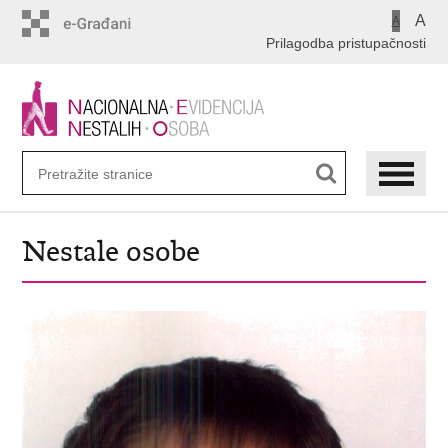
Preskoči
A
A
na
Prilagodba pristupačnosti
glavni
sadržaj
Nestale osobe